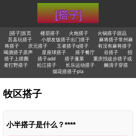
[搭子]首页
楼层搭子
火炮搭子
火锅搭子甜品
莒县玩搭子
小朋友饭搭子出门搭子
麻将搭子常州麻
将搭子
庆元搭子
王者搭子q搭子
有没有麻将搭子
喝酒搭子原声
星座球搭子
搭子餐厅
谷搭子
招
搭子上搭圈
搭子add
搭子蓬莱
重庆找徒步搭子或
者打野搭子
松江搭子
长乐运动搭子
阚清子穿搭
烟花搭搭子pla
牧区搭子
小半搭子是什么？****