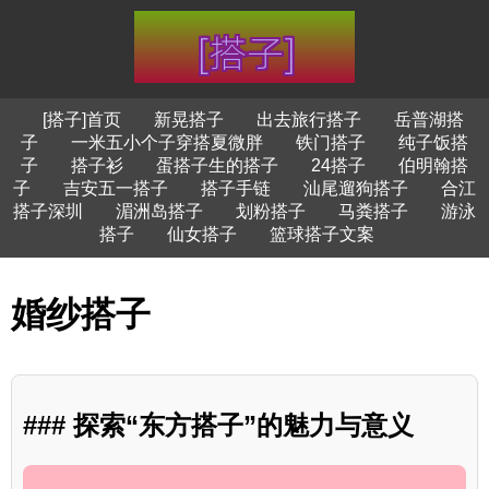
[搭子]首页
新晃搭子
出去旅行搭子
岳普湖搭
子
一米五小个子穿搭夏微胖
铁门搭子
纯子饭搭
子
搭子衫
蛋搭子生的搭子
24搭子
伯明翰搭
子
吉安五一搭子
搭子手链
汕尾遛狗搭子
合江
搭子深圳
湄洲岛搭子
划粉搭子
马粪搭子
游泳
搭子
仙女搭子
篮球搭子文案
婚纱搭子
### 探索“东方搭子”的魅力与意义