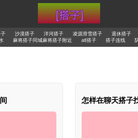
搭子
沙漠搭子
洋河搭子
凌源滑雪搭子
退休搭子
水
麻将搭子同城麻将搭子附近
atl搭子
搭子连线
心间
怎样在聊天搭子找