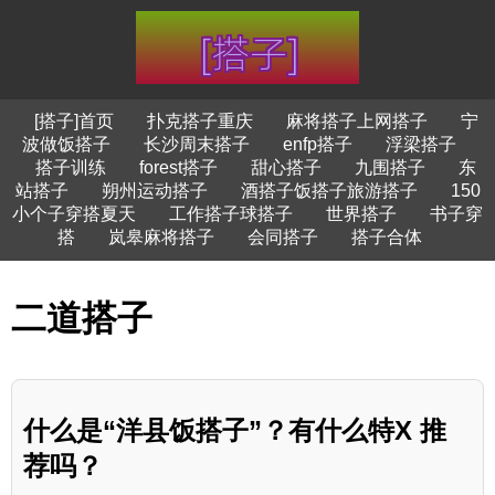
[搭子]首页
扑克搭子重庆
麻将搭子上网搭子
宁
波做饭搭子
长沙周末搭子
enfp搭子
浮梁搭子
搭子训练
forest搭子
甜心搭子
九围搭子
东
站搭子
朔州运动搭子
酒搭子饭搭子旅游搭子
150
小个子穿搭夏天
工作搭子球搭子
世界搭子
书子穿
搭
岚皋麻将搭子
会同搭子
搭子合体
二道搭子
什么是“洋县饭搭子”？有什么特X 推
荐吗？