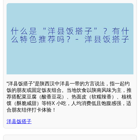
“洋县饭搭子”是陕西汉中洋县一带的方言说法，指一起约
饭的朋友或固定饭友组合。当地饮食以陕南风味为主，推
荐搭配菜豆腐（酸香豆花）、热面皮（软糯辣香）、核桃
馍（酥脆咸甜）等特X 小吃，人均消费低且饱腹感强，适
合朋友结伴打卡体验！
洋县饭搭子