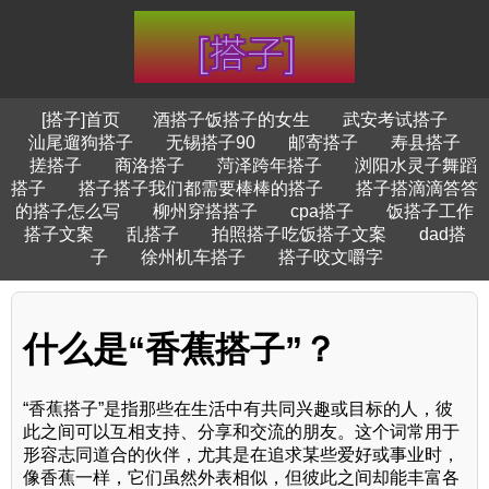
[搭子]首页
酒搭子饭搭子的女生
武安考试搭子
汕尾遛狗搭子
无锡搭子90
邮寄搭子
寿县搭子
搓搭子
商洛搭子
菏泽跨年搭子
浏阳水灵子舞蹈
搭子
搭子搭子我们都需要棒棒的搭子
搭子搭滴滴答答
的搭子怎么写
柳州穿搭搭子
cpa搭子
饭搭子工作
搭子文案
乱搭子
拍照搭子吃饭搭子文案
dad搭
子
徐州机车搭子
搭子咬文嚼字
什么是“香蕉搭子”？
“香蕉搭子”是指那些在生活中有共同兴趣或目标的人，彼
此之间可以互相支持、分享和交流的朋友。这个词常用于
形容志同道合的伙伴，尤其是在追求某些爱好或事业时，
像香蕉一样，它们虽然外表相似，但彼此之间却能丰富各