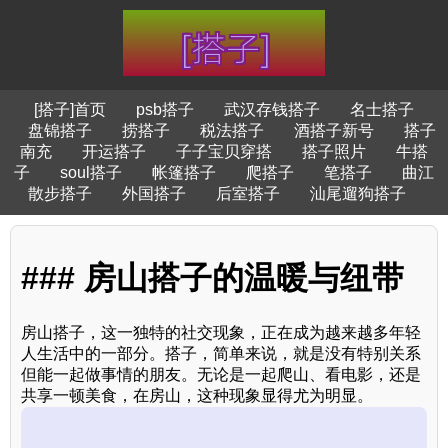
[搭子]首页
psb搭子
武汉存钱搭子
名士搭子
盘锦搭子
捞搭子
税法搭子
酒搭子新号
搭子
南充
开运搭子
子子宝贝穿搭
搭子照片
牛搭
子
soul搭子
帐篷搭子
爬搭子
笔搭子
曲江
散步搭子
外国搭子
后室搭子
汕尾遛狗搭子
### 房山搭子的温暖与纽带
房山搭子，这一独特的社交现象，正在成为越来越多年轻
人生活中的一部分。搭子，简单来说，就是没有特别关系
但能一起做事情的朋友。无论是一起爬山、看电影，还是
共享一顿美食，在房山，这种现象显得尤为明显。