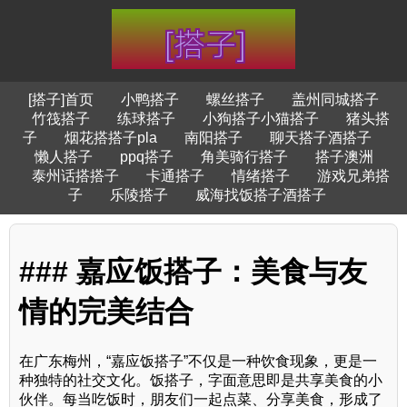
[搭子]首页
小鸭搭子
螺丝搭子
盖州同城搭子
竹筏搭子
练球搭子
小狗搭子小猫搭子
猪头搭
子
烟花搭搭子pla
南阳搭子
聊天搭子酒搭子
懒人搭子
ppq搭子
角美骑行搭子
搭子澳洲
泰州话搭搭子
卡通搭子
情绪搭子
游戏兄弟搭
子
乐陵搭子
威海找饭搭子酒搭子
### 嘉应饭搭子：美食与友
情的完美结合
在广东梅州，“嘉应饭搭子”不仅是一种饮食现象，更是一
种独特的社交文化。饭搭子，字面意思即是共享美食的小
伙伴。每当吃饭时，朋友们一起点菜、分享美食，形成了