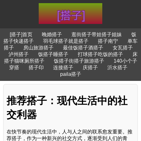
[搭子]首页
晚婚搭子
逛街搭子带娃搭子姐妹
饭
搭子快递搭子
羽毛球搭子就是搭子
搭子南宁
单车
搭子
房山旅游搭子
最佳饭搭子酒搭子
女瓦搭子
泸州搭子
饭搭子睡搭子
打球搭子吃饭的搭子
床
搭子猫咪厕所搭子
饭搭子街搭子旅游搭子
140小个子
穿搭
搭子印
连接搭子
庆搭子
沂水搭子
paila搭子
推荐搭子：现代生活中的社
交利器
在快节奏的现代生活中，人与人之间的联系愈发重要。推
荐搭子，作为一种新兴的社交方式，逐渐受到人们的青