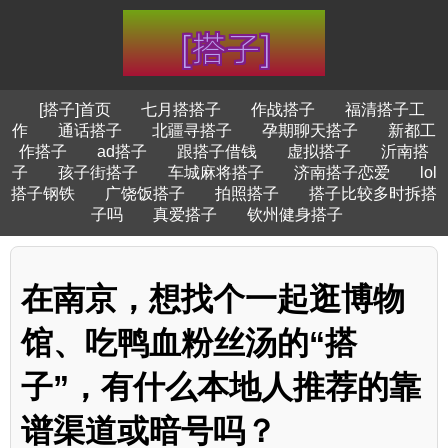
[搭子]首页
七月搭搭子
作战搭子
福清搭子工
作
通话搭子
北疆寻搭子
孕期聊天搭子
新都工
作搭子
ad搭子
跟搭子借钱
虚拟搭子
沂南搭
子
孩子街搭子
车城麻将搭子
济南搭子恋爱
lol
搭子钢铁
广饶饭搭子
拍照搭子
搭子比较多时拆搭
子吗
真爱搭子
钦州健身搭子
在南京，想找个一起逛博物
馆、吃鸭血粉丝汤的“搭
子”，有什么本地人推荐的靠
谱渠道或暗号吗？