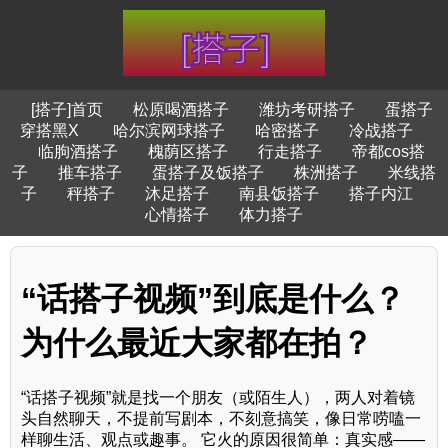
[搭子]首页
松原喝酒搭子
潍坊考研搭子
蛋搭子
穿搭黑X
哈尔滨网球搭子
哈密搭子
冷战搭子
临朐酒搭子
槐荫区搭子
行走搭子
帝都cos搭
子
推车搭子
蛋搭子及饭搭子
株洲搭子
米线搭
子
秤搭子
沐足搭子
南县饭搭子
搭子内江
心情搭子
体力搭子
“话搭子视频”到底是什么？
为什么最近大家都在拍？
“话搭子视频”就是找一个朋友（或陌生人），两人对着镜
头自然聊天，不提前写剧本，不刻意搞笑，像日常唠嗑一
样聊生活、观点或趣事。 它火的原因很简单：真实感——