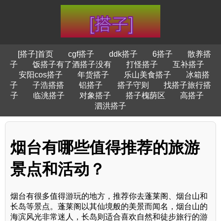
[搭子]首页
cgf搭子
ddk搭子
6搭子
散养搭
子
饭搭子有了酒搭子没有
打怪搭子
互补搭子
安阳cos搭子
年货搭子
乐山美食搭子
冰箱搭
子
子浩搭搭
铝搭子
搭子守则
找搭子旅行搭
子
临洮搭子
对象搭子
搭子槐荫区
高搭子
泗洪搭子
烟台有哪些值得推荐的旅游
景点和活动？
烟台有很多值得游玩的地方，推荐你去蓬莱阁、烟台山和
长岛等景点。蓬莱阁以其仙境般的美景而闻名，烟台山的
海滨风光非常迷人，长岛则适合喜欢自然和徒步旅行的游