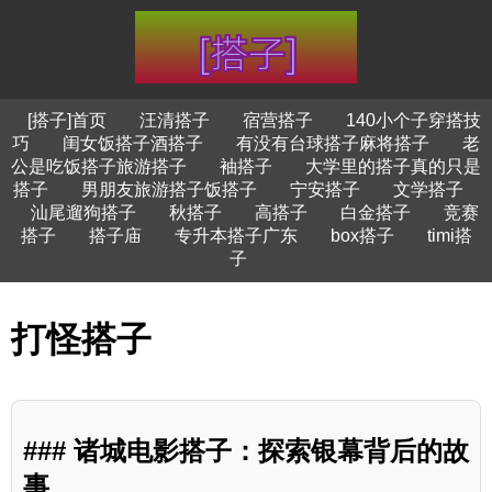
[搭子]首页
汪清搭子
宿营搭子
140小个子穿搭技
巧
闺女饭搭子酒搭子
有没有台球搭子麻将搭子
老
公是吃饭搭子旅游搭子
袖搭子
大学里的搭子真的只是
搭子
男朋友旅游搭子饭搭子
宁安搭子
文学搭子
汕尾遛狗搭子
秋搭子
高搭子
白金搭子
竞赛
搭子
搭子庙
专升本搭子广东
box搭子
timi搭
子
打怪搭子
### 诸城电影搭子：探索银幕背后的故
事