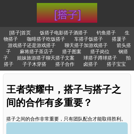
[搭子]首页
饭搭子电影搭子酒搭子
钓鱼搭子
生
物搭子
咖啡搭子吃饭搭子
车搭子饭搭子
搭厦子
游戏搭子还是游戏搭子
聊天搭子加游戏搭子
箭头搭
子
麻将搭子茶店子
搭子图案
搭子岗位
钢搭
子
姐妹旅游搭子聊天搭子文案
球搭子蹲球搭子
拍
搭子
子子木穿搭
搭子合作
卤搭子
搭子宝宝
王者荣耀中，搭子与搭子之
间的合作有多重要？
搭子之间的合作非常重要，只有团队配合才能取得胜利。