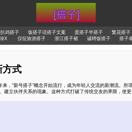
扒鸡搭子
饭搭子话搭子文案
蛋搭子半搭子
繁花搭子
绿X
仪征旅游搭子
浙江搭子裙
诚聘饭搭子
搭子
新方式
来，“新号搭子”概念开始流行，成为年轻人交流的新潮流。所谓
识、建立伙伴关系的现象。这种方式打破了传统交友的界限，使更