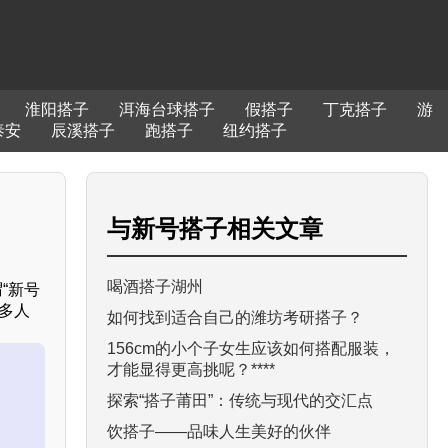
淮阳搭子
洱海台球搭子
假搭子
丁克搭子
游
泰安
辰溪搭子
跑搭子
纽约搭子
与
新号搭子
相关文章
喝酒搭子湖州
“新号
多人
如何找到适合自己的潍坊考研搭子？
156cm的小个子女生应该如何搭配服装，
才能显得更高挑呢？****
探索“搭子莆田”：传统与现代的交汇点
饮搭子——品味人生美好的伙伴