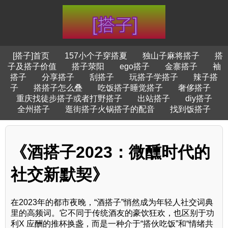
[搭子]首页
157小个子穿搭夏
独山子麻将搭子
搭
子及搭子价值
搭子荥阳
ego搭子
金寨搭子
袖
搭子
分享搭子
刮搭子
玩搭子学搭子
辣子搭
子
搭搭子怎么叠
吃饭搭子睡觉搭子
奢侈搭子
重庆找徒步搭子或者打野搭子
出站搭子
diy搭子
全州搭子
逛街搭子火锅搭子的配音
找到饭搭子
《酒搭子2023：微醺时代的
社交新默契》
在2023年的都市夜晚，“酒搭子”悄然成为年轻人社交词典
里的高频词。它不同于传统酒友的豪饮狂欢，也区别于功
利X 应酬的推杯换盏，而是一种介于“搭伙吃饭”和“情绪共