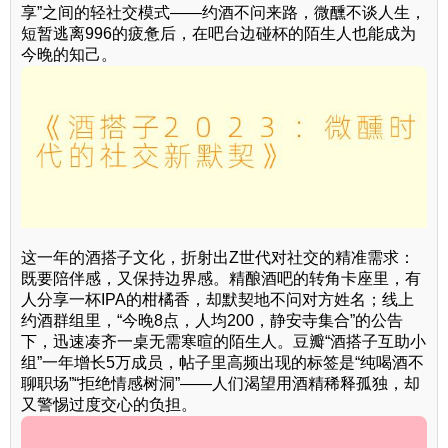
享”之间的轻社交模式——约酒不问来路，微醺不谈人生，
短暂逃离996的疲惫后，在吧台边碰杯的陌生人也能成为
今晚的知己。
这一年的酒搭子文化，折射出Z世代对社交的精准需求：
既要陪伴感，又保持边界感。精酿酒吧的转角卡座里，有
人分享一杯IPA的柑橘香，却默契地不问对方姓名；线上
约酒群组里，“今晚8点，人均200，静安寺集合”的公告
下，迅速凑齐一桌无需寒暄的陌生人。豆瓣“酒搭子互助小
组”一年增长5万成员，帖子里高频出现的标签是“纯喝酒不
聊职场”“拒绝情感树洞”——人们渴望用酒精稀释孤独，却
又警惕过度交心的负担。