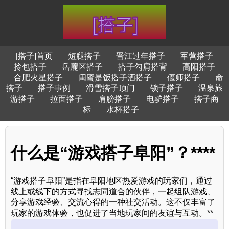
[搭子]首页
短腿搭子
晋江过年搭子
军营搭子
拎包搭子
岳麓区搭子
搭子勾肩搭背
高阳搭子
合肥火星搭子
闺蜜是饭搭子酒搭子
偃师搭子
命
搭子
搭子事例
滑雪搭子顶门
锁子搭子
温泉旅
游搭子
拉面搭子
肩膀搭子
电驴搭子
搭子商
标
水杯搭子
什么是“游戏搭子阜阳”？****
“游戏搭子阜阳”是指在阜阳地区热爱游戏的玩家们，通过
线上或线下的方式寻找志同道合的伙伴，一起组队游戏、
分享游戏经验、交流心得的一种社交活动。这不仅丰富了
玩家的游戏体验，也促进了当地玩家间的友谊与互动。**