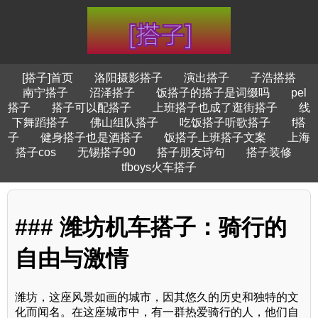
[搭子]首页
洛阳摄影搭子
演出搭子
子浩搭搭
南宁搭子
沼泽搭子
饭搭子的搭子是词缀吗
pel
搭子
搭子可以配搭子
上班搭子也成了逛街搭子
线
下舞蹈搭子
佛山组队搭子
吃饭搭子听歌搭子
f搭
子
健身搭子也是酒搭子
饭搭子上班搭子文案
上海
搭子cos
无锡搭子90
搭子朋友诗句
搭子装修
tfboys火车搭子
### 潍坊机车搭子：骑行的
自由与激情
潍坊，这座风景如画的城市，因其悠久的历史和独特的文
化而闻名。在这座城市中，有一群热爱骑行的人，他们自