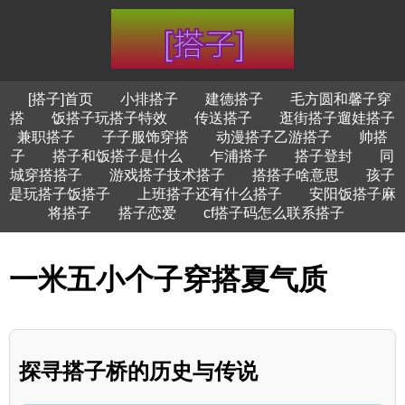
[搭子]首页
小排搭子
建德搭子
毛方圆和馨子穿
搭
饭搭子玩搭子特效
传送搭子
逛街搭子遛娃搭子
兼职搭子
子子服饰穿搭
动漫搭子乙游搭子
帅搭
子
搭子和饭搭子是什么
乍浦搭子
搭子登封
同
城穿搭搭子
游戏搭子技术搭子
搭搭子啥意思
孩子
是玩搭子饭搭子
上班搭子还有什么搭子
安阳饭搭子麻
将搭子
搭子恋爱
cf搭子码怎么联系搭子
一米五小个子穿搭夏气质
探寻搭子桥的历史与传说