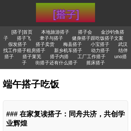
[搭子]首页
本地旅游搭子
搭子会
金沙钓鱼搭
子
搭子飞
聿子与搭子
健身搭子跟吃饭搭子文案
假发搭子
搭子卖货
梅县搭子
小宝搭子
武汉
找工作搭子租房搭子
新乡机车搭子
动力搭子
结伴
搭子
搭子莱芜
搭子内搭
工厂工作搭子
uno搭
子
街搭子还有什么搭子
摇床搭子
端午搭子吃饭
### 在家复读搭子：同舟共济，共创学
业辉煌