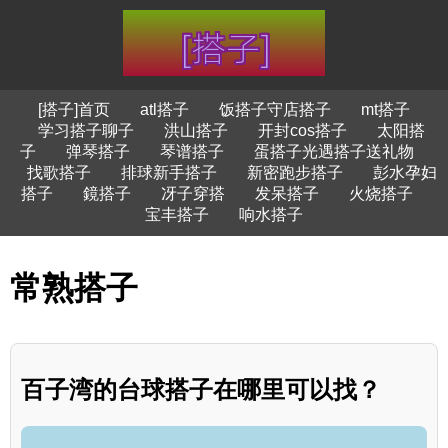
[搭子]首页
atl搭子
饭搭子守店搭子
mt搭子
学习搭子聊子
洪山搭子
开封cos搭子
太阳搭
子
弹琴搭子
琴谱搭子
蛋搭子光遇搭子送礼物
找歌搭子
排球新手搭子
新密跑步搭子
彭水孕妇
搭子
鏡搭子
冴子穿搭
发呆搭子
火烧搭子
宝丰搭子
响水搭子
常熟搭子
百子湾的台球搭子在哪里可以找？