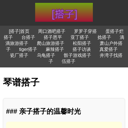
[搭子]首页
周口酒吧搭子
罗罗子穿搭
蛋搭子烂
搭子
台搭子
搭子恩平
亚丁搭子
捻搭子
滴
滴旅游搭子
爬山旅游搭子
松阳搭子
萧山户外搭
子
tiger搭子
麻辣搭子
搭子访谈
真爱搭子
瓷厂搭子
乌龟搭子
骰子游戏搭子
井湾子找搭
子
伍搭子
琴谱搭子
### 亲子搭子的温馨时光