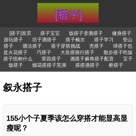
[搭子]首页
搭子宝宝
饭搭子变酒搭子
健身搭子
游玩搭子
坊子酒搭子
搭子榆次
搭子学习
登山
搭子
塘沽搭子
搭子穿搭挑战
壳搭子
球搭子也
是火花搭子
巧搭子
大良搭骑行搭子
散步搭子吃饭
搭子统称什么
荣昌搭子
酒搭子麻将搭子配音
宝子
饭搭子
烟花搭搭子芜湖
搭搭酒搭子
桥搭子
叙永搭子
155小个子夏季该怎么穿搭才能显高显
瘦呢？