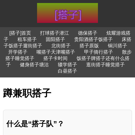
[搭子]首页
打球搭子潜江
德保搭子
炫耀游戏搭
子
租车搭子
固阳搭子
贵阳酒搭子饭搭子
床搭
子饭搭子遛街搭子
北街搭子
搭子原版
铜川搭子
开学搭子
嘴搭子天津嘴搭子
甲子骑行搭子
散步
搭子睡觉搭子
搭子卡时间
饭搭子牌搭子还有什么搭
子
健身搭子塘沽
辍学搭子
逛街搭子睡觉搭子
白昼搭子
蹲兼职搭子
什么是“搭子队”？