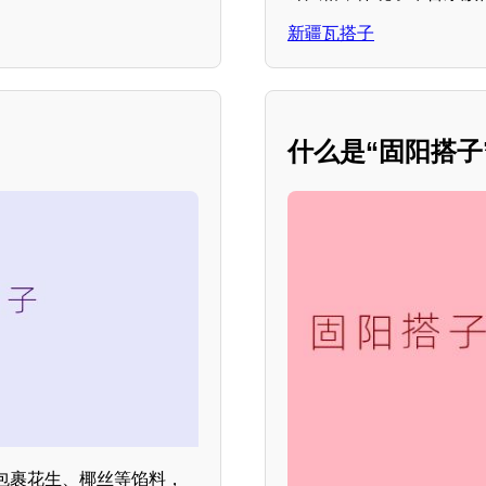
新疆瓦搭子
什么是“固阳搭子
包裹花生、椰丝等馅料，