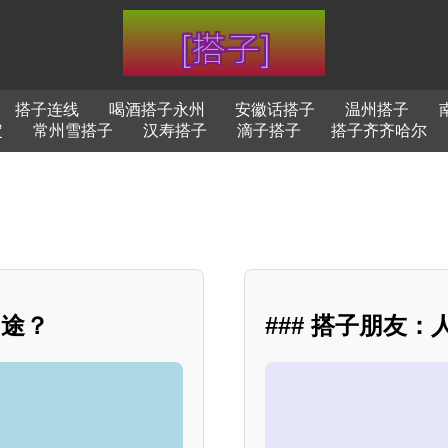
搭子连线
喝酒搭子永州
安徽话搭子
温州搭子
定
常州雪搭子
汉寿搭子
滴子搭子
搭子齐齐哈尔
用途？
### 搭子朋友