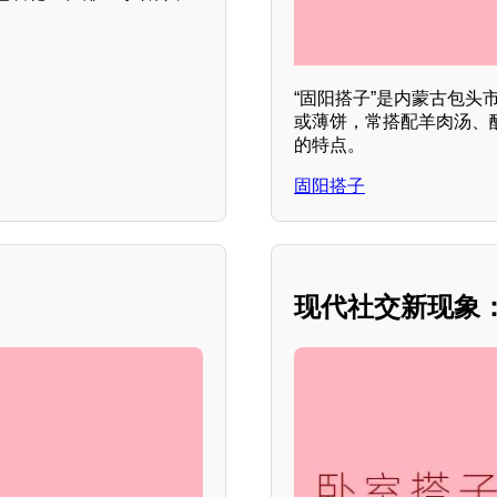
“固阳搭子”是内蒙古包
或薄饼，常搭配羊肉汤、
的特点。
固阳搭子
现代社交新现象