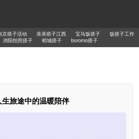
南京搭子活动
亲亲搭子江西
宝马饭搭子
饭搭子工作
浏阳拍照搭子
稻城搭子
boromo搭子
：人生旅途中的温暖陪伴