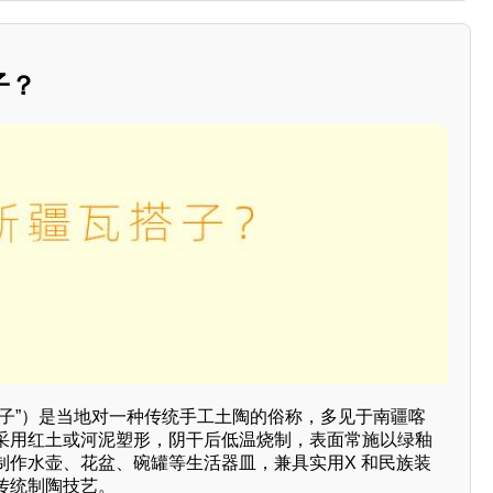
子？
刀子”）是当地对一种传统手工土陶的俗称，多见于南疆喀
采用红土或河泥塑形，阴干后低温烧制，表面常施以绿釉
制作水壶、花盆、碗罐等生活器皿，兼具实用X 和民族装
传统制陶技艺。