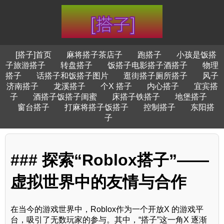
[搭子]首页
麻将搭子茶店子
跑搭子
小孩是饭搭
子旅游搭子
转盘搭子
饭搭子电影搭子酒搭子
物理
搭子
话搭子和饭搭子图片
逛街搭子厕所搭子
风子
济南搭子
龙溪搭子
个X 搭子
内心搭子
宜宾搭
子
酒搭子饭搭子闺蜜
床搭子铁搭子
地堡搭子
窗台搭子
打麻将搭子饭搭子
控制搭子
东阳搭
子
### 探索“Roblox搭子”——
虚拟世界中的友情与合作
在当今的游戏世界中，Roblox作为一个开放X 的游戏平
台，吸引了无数玩家的参与。其中，“搭子”这一角X 逐渐