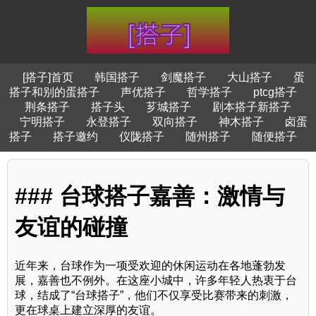
[搭子]首页
韩国搭子
剑魔搭子
大山搭子
蛋
搭子和别的蛋搭子
声优搭子
哲学搭子
ptcg搭子
荆条搭子
搭子头
芗城搭子
剧本搭子新搭子
宁明搭子
永登搭子
双向搭子
神木搭子
卤蛋
搭子
搭子邀约
仪陇搭子
随州搭子
随便搭子
### 台球搭子嘉善：激情与
友谊的碰撞
近年来，台球作为一项受欢迎的休闲运动在各地蓬勃发
展，嘉善也不例外。在这座小城中，许多年轻人热衷于台
球，结成了“台球搭子”，他们不仅享受比赛带来的刺激，
更在球桌上建立深厚的友谊。