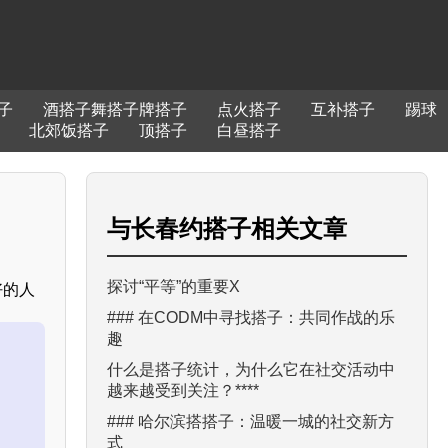
子
酒搭子舞搭子牌搭子
点火搭子
互补搭子
踢球
北郊饭搭子
顶搭子
白昼搭子
与
长春约搭子
相关文章
探讨“平等”的重要X
好的人
### 在CODM中寻找搭子：共同作战的乐
趣
什么是搭子统计，为什么它在社交活动中
越来越受到关注？****
### 哈尔滨搭搭子：温暖一城的社交新方
式