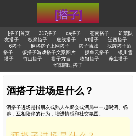
[搭子]首页
317搭子
ca搭子
苍南搭子
饥荒队
友搭子
板凳搭子
底线搭子
fd搭子
迁西搭子
6搭子
麻将搭子上网搭子
搭子蒲城
找牌搭子酒
搭子
饭搭子游戏搭子文案图片
摸鱼云搭子
银川雪
搭子
竹山搭子
搭子方言
收银搭子
养生搭子
华阳蹦迪搭子
酒搭子进场是什么？
酒搭子进场是指朋友或熟人在聚会或酒局中一起喝酒、畅
聊，互相陪伴的行为，增进情感和社交氛围。