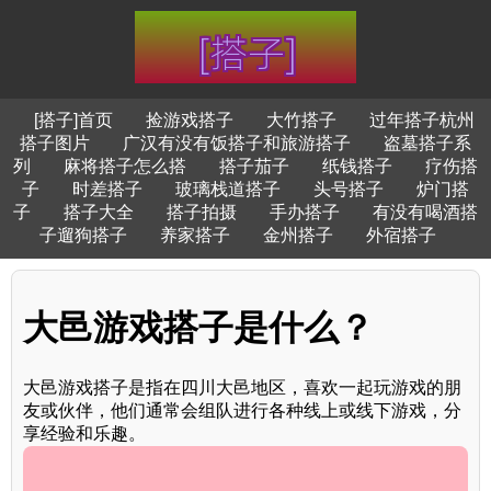
[搭子]首页
捡游戏搭子
大竹搭子
过年搭子杭州
搭子图片
广汉有没有饭搭子和旅游搭子
盗墓搭子系
列
麻将搭子怎么搭
搭子茄子
纸钱搭子
疗伤搭
子
时差搭子
玻璃栈道搭子
头号搭子
炉门搭
子
搭子大全
搭子拍摄
手办搭子
有没有喝酒搭
子遛狗搭子
养家搭子
金州搭子
外宿搭子
大邑游戏搭子是什么？
大邑游戏搭子是指在四川大邑地区，喜欢一起玩游戏的朋
友或伙伴，他们通常会组队进行各种线上或线下游戏，分
享经验和乐趣。