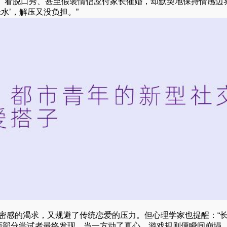
、看脱口秀、甚至假装情侣应付家长催婚，却默契地保持情感边
水’，解压又没负担。”
密感的渴求，又规避了传统恋爱的压力。但心理学家也提醒：“
。”而部分尝试者最终发现，当一方动了真心，游戏规则便瞬间崩塌