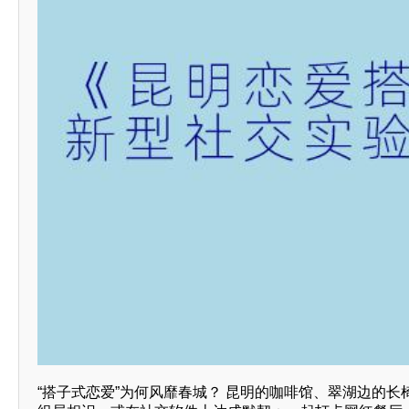
“搭子式恋爱”为何风靡春城？ 昆明的咖啡馆、翠湖边的长