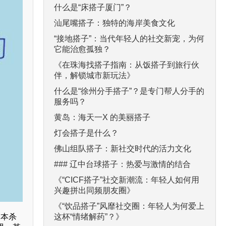
什么是“床搭子厦门”？
汕尾嘴搭子：独特的海岸美食文化
“接地搭子”：当代年轻人的社交新宠，为何
它能治愈孤独？
《在珠海找搭子指南：从饭搭子到旅行伙
伴，解锁城市新玩法》
什么是“徐州分手搭子”？是专门帮人分手的
服务吗？
黄岛：海天一X 的美丽搭子
灯会搭子是什么？
佛山组队搭子：新社交时代的活力文化
### 辽中台球搭子：热爱与激情的结合
《“CICF搭子”社交新潮流：年轻人如何用
兴趣拼出同频朋友圈》
《“饮品搭子”风靡社交圈：年轻人为何爱上
这杯“情绪解药”？》
剧本杀