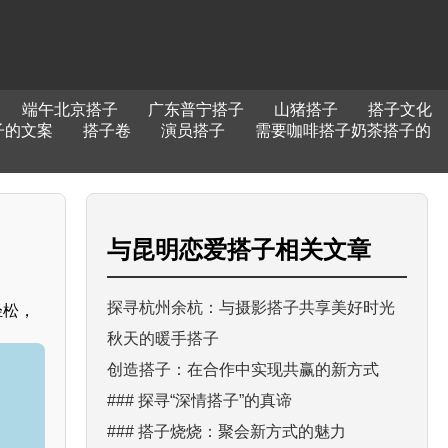
端午北京搭子
广东普宁搭子
山猪搭子
搭子文化
子的文案
搭子卷
演员搭子
需要咖啡搭子奶茶搭子的
与
昆明恋爱搭子
相关文章
探寻杭州余杭：与摄影搭子共享美好时光
轻松，
秋天的暖手搭子
创造搭子：在合作中实现共赢的新方式
### 探寻“深情搭子”的真谛
### 搭子烧烧：聚会新方式的魅力