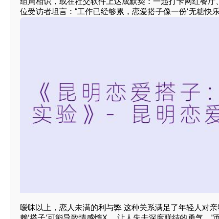
组局相识，或在社交软件上达成默契：一起打卡网红餐厅
位受访者坦言：“工作已经够累，恋爱搭子像一份‘无糖快乐
暧昧以上，恋人未满的利与弊 这种关系满足了年轻人对亲
赖‘搭子’可能导致情感惰X ，让人失去深度联结的勇气