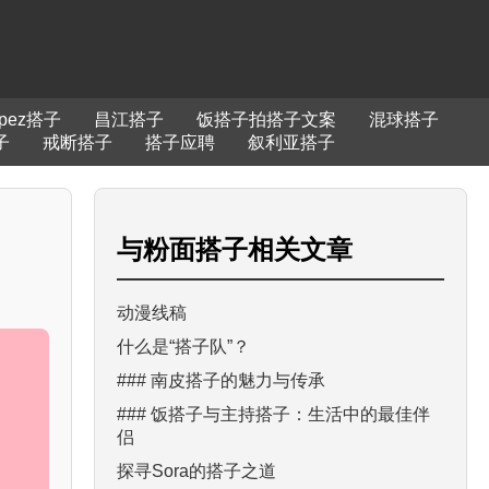
pez搭子
昌江搭子
饭搭子拍搭子文案
混球搭子
子
戒断搭子
搭子应聘
叙利亚搭子
与
粉面搭子
相关文章
动漫线稿
什么是“搭子队”？
### 南皮搭子的魅力与传承
### 饭搭子与主持搭子：生活中的最佳伴
侣
探寻Sora的搭子之道