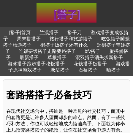
[搭子]首页
兰溪搭子
搭子刀
游戏搭子变成饭搭
子
周末搭搭子
旅行搭子和旅游搭子
吃饭搭子睡觉
搭子旅游搭子
街搭子饭搭子还有什么
逛街搭子带娃搭
子
吃饭要饭搭子走路要路搭子
bfv搭子
蛋搭蛋搭
子
最新搭子
草根搭子
混双搭子消失求新搭子
游泳搭子跑步搭子吃饭搭子
花钱搭子饭搭子
游戏搭
子原神游戏搭子
塘沽搭子
石桥搭子
晒搭子
套路搭搭子必备技巧
在现代社交场合中，搭讪是一种常见的社交技巧，而其中
的套路更是让许多人望而却步的难点。然而，有了一些技
巧和方法，你也可以轻松地成为搭讪高手。下面就为你奉
上几招套路搭搭子的绝招，让你在社交场合中游刃有余。