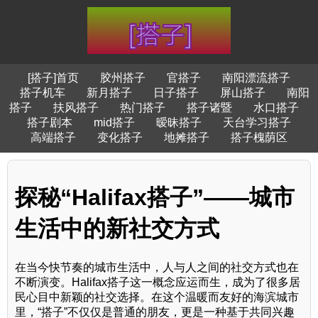
[搭子]首页
胶州搭子
官搭子
南阳漂流搭子
搭子机车
新月搭子
日子搭子
屏山搭子
南阳
搭子
扶风搭子
热门搭子
搭子诸暨
水口搭子
搭子剧本
mid搭子
暧昧搭子
天台学习搭子
高端搭子
变化搭子
地摊搭子
搭子槐荫区
探秘“Halifax搭子”——城市
生活中的新社交方式
在当今快节奏的城市生活中，人与人之间的社交方式也在
不断演变。Halifax搭子这一概念应运而生，成为了很多居
民心目中新颖的社交选择。在这个温暖而友好的海滨城市
里，“搭子”不仅仅是普通的朋友，更是一种基于共同兴趣