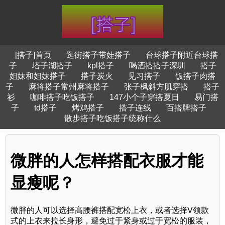
[搭子]首页
逛街搭子带娃搭子
台球搭子附近台球搭
子
塔子湖搭子
kpl搭子
喝酒搭搭子深圳
搭子
姐妹和姐妹搭子
搭子炭火
见习搭子
饭搭子肉搭
子
麻将搭子常州麻将搭子
张子枫斜方肌穿搭
搭子
衫
咖啡搭子吃饭搭子
147小个子穿搭夏日
易门搭
子
td搭子
烤鸡搭子
搭子连线
百搭牌搭子
散步搭子吃饭搭子统称什么
微胖的人怎样搭配衣服才能
显瘦呢？
微胖的人可以选择高腰裤搭配宽松上衣，或者选择V领款
式的上衣来拉长身形，避免过于紧身或过于宽松的服装，