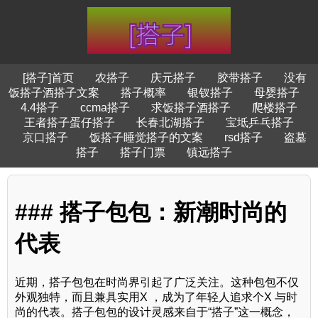
[搭子]首页
农搭子
庆元搭子
胶带搭子
没有
饭搭子酒搭子文案
搭子概率
银钗搭子
母婴搭子
4.4搭子
ccma搭子
求饭搭子酒搭子
爬楼搭子
王者搭子蛋仔搭子
长春北湖搭子
宝坻乒乓搭子
京口搭子
饭搭子睡觉搭子的文案
rsd搭子
盗墓
搭子
搭子门票
镇远搭子
### 搭子包包：新潮时尚的
代表
近期，搭子包包在时尚界引起了广泛关注。这种包包不仅
外观独特，而且兼具实用X ，成为了年轻人追求个X 与时
尚的代表。搭子包包的设计灵感来自于“搭子”这一概念，