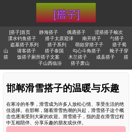
[搭子]首页
静海搭子
偶遇搭子
涩搭搭子榆次
溧水钓鱼搭子
搭子太原迎泽
南开搭子
勺搭子
盗墓搭子系列
搭子系列
萌娃穿搭子子
搭子蜀
山
请客搭子
搭子泰国
勾心斗角搭子
靴子子穿
搭
饭搭子厕所搭子文案
木兰搭子
成县搭子
搭
子山西临汾
搭子萧山
邯郸滑雪搭子的温暖与乐趣
在寒冷的冬季，滑雪成为许多人放松心情、享受生活的绝
佳选择。在邯郸，随着滑雪热潮的兴起，滑雪搭子这个概
念也逐渐受到大家的欢迎。滑雪搭子，指的是在滑雪过程
中互相陪伴、分享乐趣的朋友或伙伴。