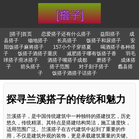
[搭子]首页
恋爱搭子还有什么搭子
益阳搭子
成
县搭子
锄地搭子
长高搭子
饭搭子和尿搭子
安
阳饭搭子麻将搭子
157小个子穿搭夏
喝酒搭子各种搭
子
饭搭子酒搭子重庆
减肥搭子哪有饭搭子香
羽毛
球搭子滑冰搭子
酒搭子嘴搭子成都
磨搭子
成体搭
子
箭头搭子
搭子范围
对子刻子搭子
蠡县搭
子
饭搭子酒搭子话搭子
探寻兰溪搭子的传统和魅力
兰溪搭子，是中国传统建筑中一种独特的搭建技艺，历史
悠久，传统精湛。其特点是搭建结构简洁，施工速度快，
适用范围广泛。兰溪搭子在古代建筑中起到了重要的作
用，不仅是建筑外观的装饰，更是承载建筑重量的关键。