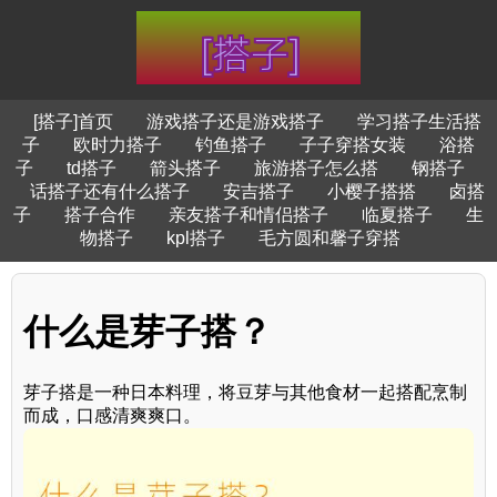
[搭子]首页
游戏搭子还是游戏搭子
学习搭子生活搭
子
欧时力搭子
钓鱼搭子
子子穿搭女装
浴搭
子
td搭子
箭头搭子
旅游搭子怎么搭
钢搭子
话搭子还有什么搭子
安吉搭子
小樱子搭搭
卤搭
子
搭子合作
亲友搭子和情侣搭子
临夏搭子
生
物搭子
kpl搭子
毛方圆和馨子穿搭
什么是芽子搭？
芽子搭是一种日本料理，将豆芽与其他食材一起搭配烹制
而成，口感清爽爽口。