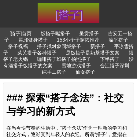
[搭子]首页
饭搭子嘴搭子
呈贡搭子
吉安五一搭
子
霍邱健身搭子
153小个子穿搭推荐
滦平搭子
搭子祝福
搭子找对象同城搭子
新搭子
平凉雪搭
子
莱芜搭子各种搭子
是饭搭子是奶茶搭子文案
搭
搭子老火锅
咖啡搭子班搭子拍照搭子
下半搭子
没
有酒搭子饭搭子的文案
雪地游戏搭子
合江搭子深圳
纯手工搭子
仙女搭子
### 探索“搭子念法”：社交
与学习的新方式
在当今快节奏的生活中，“搭子念法”作为一种新的学习和
社交方式，逐渐受到年轻人的欢迎。所谓“搭子”，意指在