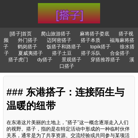
[搭子]首页
爬山旅游搭子
麻将搭子娄底
搭子视
频
外门搭子
迈阿密搭子
搭子本质
福海麻将搭
子
鹤岗搭子
饭搭子和路搭子
topik搭子
徐水搭
子
夏威夷搭子
搭子土豆
搭子乐队
合金搭子
搭子虎门
dy搭子
景观搭子
穿搭推荐搭子
溪
口搭子
### 东港搭子：连接陌生与
温暖的纽带
在东港这片美丽的土地上，"搭子"这一概念逐渐走入人们
的视野。搭子，指的是在特定活动中形成的一种临时伙伴
关系，通常是为了共享资源、交流经验或共同参与某项活