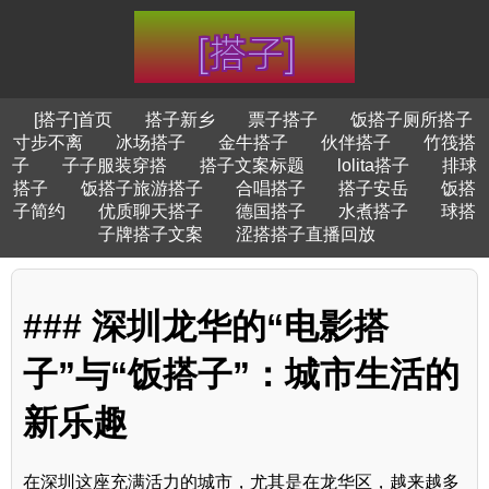
[搭子]首页
搭子新乡
票子搭子
饭搭子厕所搭子
寸步不离
冰场搭子
金牛搭子
伙伴搭子
竹筏搭
子
子子服装穿搭
搭子文案标题
lolita搭子
排球
搭子
饭搭子旅游搭子
合唱搭子
搭子安岳
饭搭
子简约
优质聊天搭子
德国搭子
水煮搭子
球搭
子牌搭子文案
涩搭搭子直播回放
### 深圳龙华的“电影搭
子”与“饭搭子”：城市生活的
新乐趣
在深圳这座充满活力的城市，尤其是在龙华区，越来越多