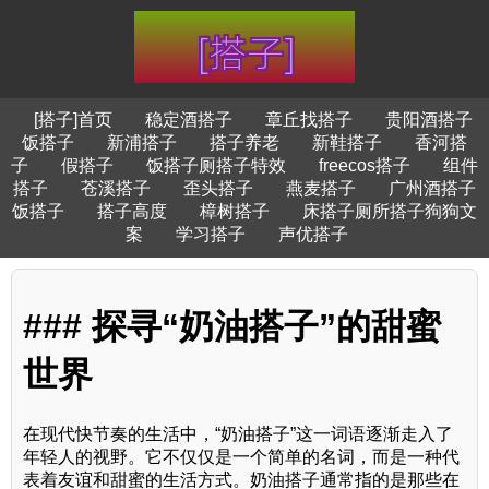
[搭子]首页
稳定酒搭子
章丘找搭子
贵阳酒搭子
饭搭子
新浦搭子
搭子养老
新鞋搭子
香河搭
子
假搭子
饭搭子厕搭子特效
freecos搭子
组件
搭子
苍溪搭子
歪头搭子
燕麦搭子
广州酒搭子
饭搭子
搭子高度
樟树搭子
床搭子厕所搭子狗狗文
案
学习搭子
声优搭子
### 探寻“奶油搭子”的甜蜜
世界
在现代快节奏的生活中，“奶油搭子”这一词语逐渐走入了
年轻人的视野。它不仅仅是一个简单的名词，而是一种代
表着友谊和甜蜜的生活方式。奶油搭子通常指的是那些在