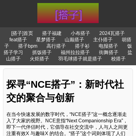
[搭子]首页
搭子福建
小布搭子
2024瓦搭子
feat搭子
星梦搭子
山巅搭子
主仆搭子
胡搭
子
搭子bpm
高行搭子
搭子衫
电报搭子
饭
搭子学习
抓饭搭子
福州拉拉搭子
街舞搭子
盐
山搭子
火炬搭子
羽毛球搭子就是搭子
校搭子
探寻“NCE搭子”：新时代社
交的聚合与创新
在当今快速发展的数字时代，“NCE搭子”这一概念逐渐走
入了大家的视野。NCE意指“Next Companionship Era”，
即下一代伴侣时代，它倡导在社交交流中，人与人之间更
注重有效X 与趣味X 的结合。“搭子”这个词则体现了人们