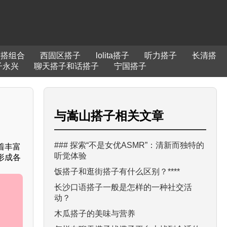
穿搭组合
西固区搭子
lolita搭子
听力搭子
长清搭
子永兴
聊天搭子和话搭子
宁国搭子
与
嵩山搭子
相关文章
### 探索“不是女优ASMR”：清新而独特的
着丰富
听觉体验
形成各
饭搭子和逛街搭子有什么区别？****
长沙口语搭子一般是怎样的一种社交活
动？
木瓜搭子的美味与营养