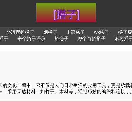
小河摆摊搭子
烟搭子
上高搭子
wx搭子
搭子
搭子
来个搭子语录
搭仓子
蹲个百搭搭子
麻将搭
区的文化土壤中。它不仅是人们日常生活的实用工具，更是承载
细，采用天然材料，如竹子、木材等，通过巧妙的编织和连接，