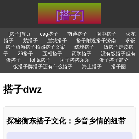
[搭子]首页
cag搭子
南通搭子
阆中搭子
火花
搭子
鹅搭子
崖城搭子
搭子附近搭子济南
求饭
搭子旅游搭子拍照搭子文案
练球搭子
饭搭子走读搭
子
29搭子
互相搭子
药学搭子
没有饭搭子但有
蛋搭子
lolita搭子
坊子搭搭乐乐
蛋子搭子简介
饭搭子牌搭子还有什么搭子
海上搭子
搭子圆
搭子dwz
探秘衡东搭子文化：乡音乡情的纽带