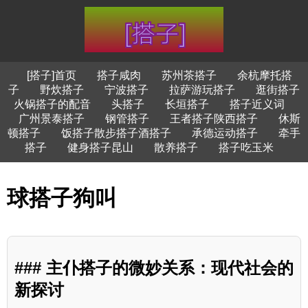
[搭子]首页
搭子咸肉
苏州茶搭子
余杭摩托搭
子
野炊搭子
宁波搭子
拉萨游玩搭子
逛街搭子
火锅搭子的配音
头搭子
长垣搭子
搭子近义词
广州景泰搭子
钢管搭子
王者搭子陕西搭子
休斯
顿搭子
饭搭子散步搭子酒搭子
承德运动搭子
牵手
搭子
健身搭子昆山
散养搭子
搭子吃玉米
球搭子狗叫
### 主仆搭子的微妙关系：现代社会的
新探讨