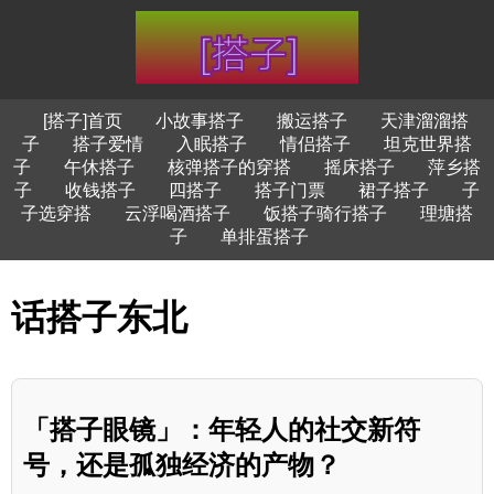
[搭子]首页
小故事搭子
搬运搭子
天津溜溜搭
子
搭子爱情
入眠搭子
情侣搭子
坦克世界搭
子
午休搭子
核弹搭子的穿搭
摇床搭子
萍乡搭
子
收钱搭子
四搭子
搭子门票
裙子搭子
子
子选穿搭
云浮喝酒搭子
饭搭子骑行搭子
理塘搭
子
单排蛋搭子
话搭子东北
「搭子眼镜」：年轻人的社交新符
号，还是孤独经济的产物？