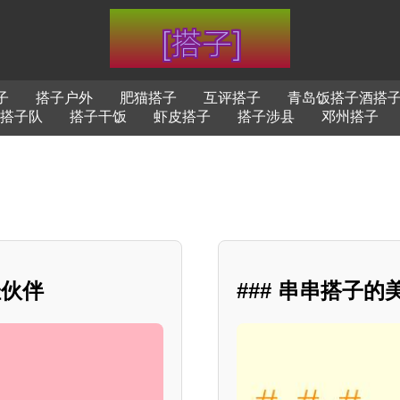
子
搭子户外
肥猫搭子
互评搭子
青岛饭搭子酒搭
搭子队
搭子干饭
虾皮搭子
搭子涉县
邓州搭子
佳伙伴
### 串串搭子