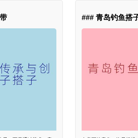
纽带
### 青岛钓鱼