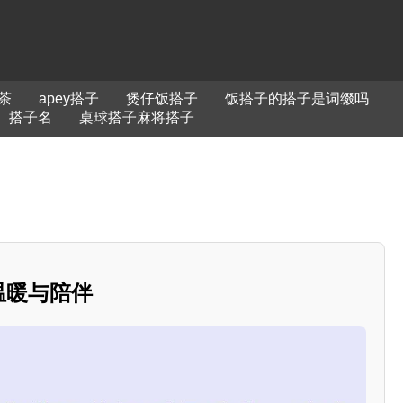
茶
apey搭子
煲仔饭搭子
饭搭子的搭子是词缀吗
搭子名
桌球搭子麻将搭子
的温暖与陪伴