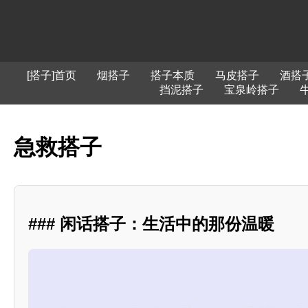
[搭子]首页
烟搭子
搭子本质
马皮搭子
酒搭
挡泥搭子
宝泉岭搭子
急救搭子
### 闲话搭子：生活中的那份温暖