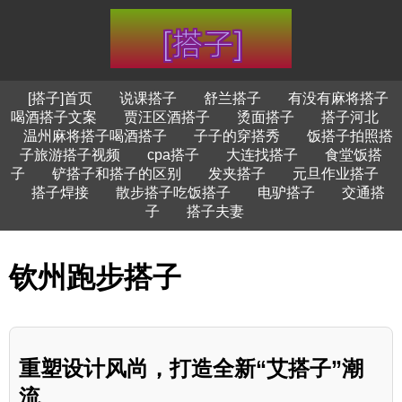
[搭子]首页
说课搭子
舒兰搭子
有没有麻将搭子
喝酒搭子文案
贾汪区酒搭子
烫面搭子
搭子河北
温州麻将搭子喝酒搭子
子子的穿搭秀
饭搭子拍照搭
子旅游搭子视频
cpa搭子
大连找搭子
食堂饭搭
子
铲搭子和搭子的区别
发夹搭子
元旦作业搭子
搭子焊接
散步搭子吃饭搭子
电驴搭子
交通搭
子
搭子夫妻
钦州跑步搭子
重塑设计风尚，打造全新“艾搭子”潮
流