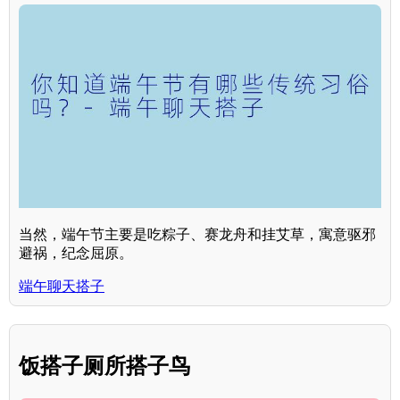
当然，端午节主要是吃粽子、赛龙舟和挂艾草，寓意驱邪
避祸，纪念屈原。
端午聊天搭子
饭搭子厕所搭子鸟